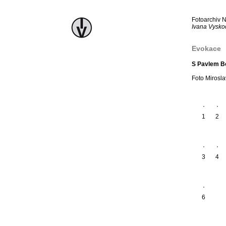
Fotoarchiv 
Ivana Vyskoč
Evokace
S Pavlem 
Foto Mirosla
1
2
3
4
6